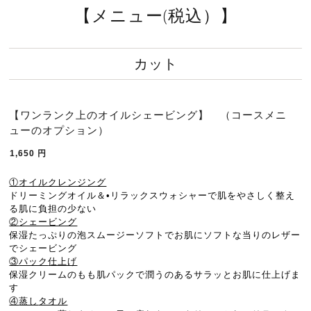
【メニュー(税込）】
カット
【ワンランク上のオイルシェービング】 （コースメニ
ューのオプション）
1,650
円
①
オイルクレンジング
ドリーミングオイル＆
•
リラックスウォシャーで
肌をやさしく整え
る
肌に負担
の少ない
②
シェービング
保湿たっぷりの泡
スムージーソフトで
お肌にソフトな当りの
レザー
でシェービング
③
パック
仕上げ
保湿クリームの
もも肌パックで
潤う
のある
サラッ
と
お肌に仕上げま
す
④
蒸し
タオル