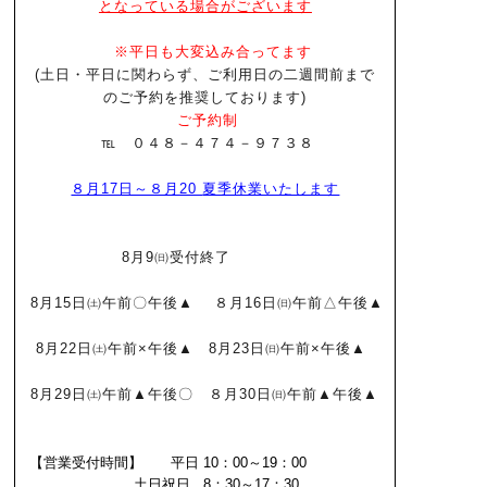
となっている場合がございます
※平日も大変込み合ってます
(土日・平日に関わらず、ご利用日の二週間前まで
のご予約を推奨しております)
ご予約制
℡ ０４８－４７４－９７３８
８月17日～８月20
夏季休業いたします
8月9㈰
受付終了
8月15日㈯午前〇午後▲ ８月16日㈰午前△午後▲
8月22日㈯午前×午後▲ 8月23日㈰午前×午後▲
8月29日㈯午前▲午後〇 ８月30日㈰午前▲午後▲
【営業受付時間】 平日 10：00～19：00
土日祝日 8：30～17：30